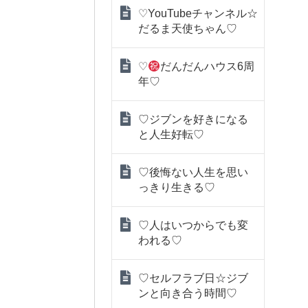
♡YouTubeチャンネル☆
だるま天使ちゃん♡
♡
だんだんハウス6周
年♡
♡ジブンを好きになる
と人生好転♡
♡後悔ない人生を思い
っきり生きる♡
♡人はいつからでも変
われる♡
♡セルフラブ日☆ジブ
ンと向き合う時間♡