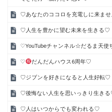
♡あなたのココロを充電しに来ませ
♡人生を豊かに望む未来を生きる♡
♡YouTubeチャンネル☆だるま天
♡
だんだんハウス6周年♡
♡ジブンを好きになると人生好転♡
♡後悔ない人生を思いっきり生きる
♡人はいつからでも変われる♡