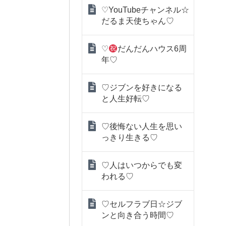
♡YouTubeチャンネル☆
だるま天使ちゃん♡
♡
だんだんハウス6周
年♡
♡ジブンを好きになる
と人生好転♡
♡後悔ない人生を思い
っきり生きる♡
♡人はいつからでも変
われる♡
♡セルフラブ日☆ジブ
ンと向き合う時間♡