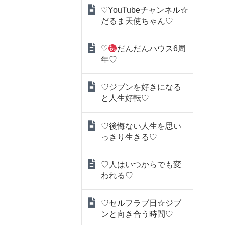
♡YouTubeチャンネル☆
だるま天使ちゃん♡
♡
だんだんハウス6周
年♡
♡ジブンを好きになる
と人生好転♡
♡後悔ない人生を思い
っきり生きる♡
♡人はいつからでも変
われる♡
♡セルフラブ日☆ジブ
ンと向き合う時間♡