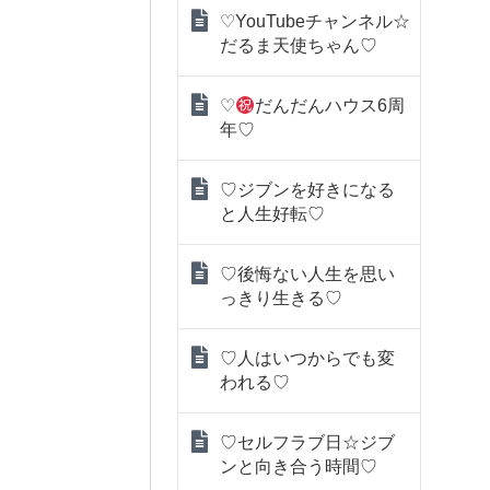
♡YouTubeチャンネル☆
だるま天使ちゃん♡
♡
だんだんハウス6周
年♡
♡ジブンを好きになる
と人生好転♡
♡後悔ない人生を思い
っきり生きる♡
♡人はいつからでも変
われる♡
♡セルフラブ日☆ジブ
ンと向き合う時間♡