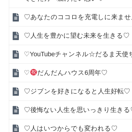
♡あなたのココロを充電しに来ませ
♡人生を豊かに望む未来を生きる♡
♡YouTubeチャンネル☆だるま天
♡
だんだんハウス6周年♡
♡ジブンを好きになると人生好転♡
♡後悔ない人生を思いっきり生きる
♡人はいつからでも変われる♡